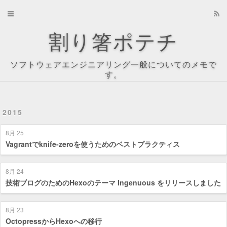
Home
割り箸ポテチ
Archives
ソフトウェアエンジニアリング一般についてのメモで
About
す。
Recents
2015
Tag Cloud
8月 25
Tags
Vagrantでknife-zeroを使うためのベストプラクティス
Categories
8月 24
技術ブログのためのHexoのテーマ Ingenuous をリリースしました
8月 23
OctopressからHexoへの移行