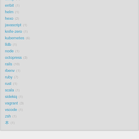
errbit
1
helm
1
hexo
2
javascript
1
knife-zero
1
kubernetes
6
lldb
1
node
1
octopress
3
rails
10
rbenv
1
ruby
7
rust
1
scala
1
sidekiq
1
vagrant
3
vscode
1
zsh
1
本
1