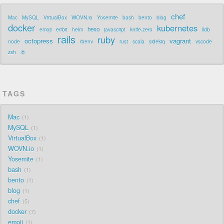
chef
Mac
MySQL
VirtualBox
WOVN.io
Yosemite
bash
bento
blog
docker
kubernetes
hexo
emoji
errbit
helm
javascript
knife-zero
lldb
rails
ruby
octopress
vagrant
node
rbenv
rust
scala
sidekiq
vscode
zsh
本
TAGS
Mac
1
MySQL
1
VirtualBox
1
WOVN.io
1
Yosemite
1
bash
1
bento
1
blog
1
chef
5
docker
7
emoji
1