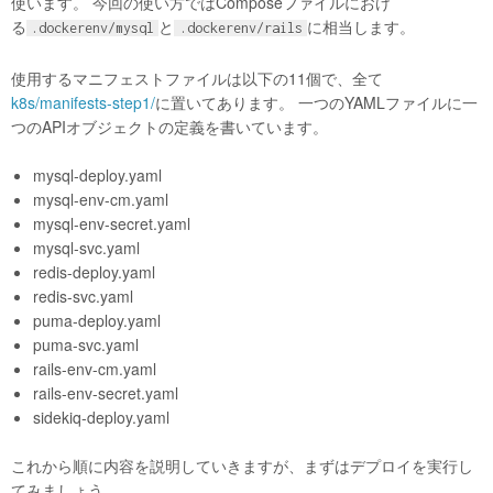
使います。 今回の使い方ではComposeファイルにおけ
る
と
に相当します。
.dockerenv/mysql
.dockerenv/rails
使用するマニフェストファイルは以下の11個で、全て
k8s/manifests-step1/
に置いてあります。 一つのYAMLファイルに一
つのAPIオブジェクトの定義を書いています。
mysql-deploy.yaml
mysql-env-cm.yaml
mysql-env-secret.yaml
mysql-svc.yaml
redis-deploy.yaml
redis-svc.yaml
puma-deploy.yaml
puma-svc.yaml
rails-env-cm.yaml
rails-env-secret.yaml
sidekiq-deploy.yaml
これから順に内容を説明していきますが、まずはデプロイを実行し
てみましょう。