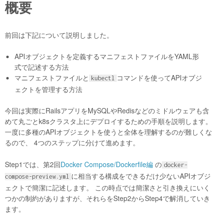
概要
前回は下記について説明しました。
APIオブジェクトを定義するマニフェストファイルをYAML形
式で記述する方法
マニフェストファイルと
コマンドを使ってAPIオブジ
kubectl
ェクトを管理する方法
今回は実際にRailsアプリをMySQLやRedisなどのミドルウェアも含
めて丸ごとk8sクラスタ上にデプロイするための手順を説明します。
一度に多種のAPIオブジェクトを使うと全体を理解するのが難しくな
るので、 4つのステップに分けて進めます。
Step1では、第2回
Docker Compose/Dockerfile編
の
docker-
に相当する構成をできるだけ少ないAPIオブジ
compose-preview.yml
ェクトで簡潔に記述します。 この時点では簡潔さと引き換えにいく
つかの制約がありますが、それらをStep2からStep4で解消していき
ます。