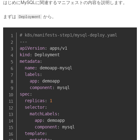
はじめにMySQLに関連するマニフェストの内容を説明します。
まずは
から。
Deployment
# k8s/manifests-step1/mysql-deploy.yaml
---
apiVersion
:
kind
:
metadata
:
name
:
 demoapp
-
mysql

labels
:
app
:
 demoapp

component
:
spec
:
replicas
:
1
selector
:
matchLabels
:
app
:
 demoapp

component
:
 mysql

template
: