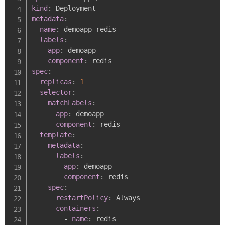
kind
:
metadata
:
name
:
 demoapp
-
redis

labels
:
app
:
 demoapp

component
:
spec
:
replicas
:
1
selector
:
matchLabels
:
app
:
 demoapp

component
:
 redis

template
:
metadata
:
labels
:
app
:
 demoapp

component
:
 redis

spec
:
restartPolicy
:
 Always

containers
:
-
name
:
 redis
