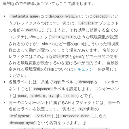
最初なので全般事項についてもここで説明します。
には
のように
とい
.metadata.name
demoapp-mysql
demoapp-
うプレフィクスをつけます。 例えば、
オブジェクト
Service
の名前を
にしてしまうと、それ以降に起動する全ての
redis
コンテナにk8sによって
のような環境変数が設定
REDIS_PORT
されるのですが、 sidekiqなど一部のgemはこういった環境変
数によって動作が変わってしまう場合があります。 名前のプ
レフィクスはこのような環境変数とgemなどで一般的に使用
される環境変数が競合するのを避けるのが目的です。 自動設
定される環境変数の詳細については
ドキュメント
を参照して
ください。
各種ラベルには、共通で
ラベルに
を、コンポー
app
demoapp
ネントごとに
ラベルを設定します。 コンポーネン
component
トは
,
,
,
などです。
puma
sidekiq
mysql
redis
同一のコンポーネントに属するAPIオブジェクトには、同一の
名前とラベルを設定します。 例えば、
用の
mysql
、
には
に共通の
Deployment
Service
.metadata.name
という名前をつけます。 ま
demoapp-mysql