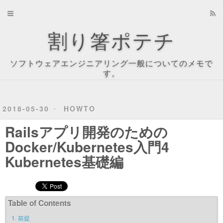
Home
割り箸ポテチ
Archives
ソフトウェアエンジニアリング一般についてのメモで
About
す。
Recents
2018-05-30
HOWTO
Tag Cloud
Railsアプリ開発のための
Tags
Docker/Kubernetes入門4
Kubernetes基礎編
Categories
Table of Contents
1.
前提