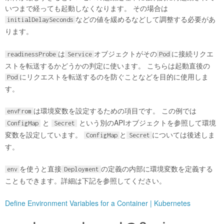
いつまで経っても起動しなくなります。 その場合は
などの値を緩めるなどして調整する必要があ
initialDelaySeconds
ります。
は
オブジェクトがその
に接続リクエ
readinessProbe
Service
Pod
ストを転送するかどうかの判定に使います。 こちらは起動直後の
にリクエストを転送するのを防ぐことなどを目的に使用しま
Pod
す。
は環境変数を設定するための項目です。 この例では
envFrom
と
という別のAPIオブジェクトを参照して環境
ConfigMap
Secret
変数を設定しています。
と
については後述しま
ConfigMap
Secret
す。
を使うと直接
の定義の内部に環境変数を定義する
env
Deployment
こともできます。詳細は下記を参照してください。
Define Environment Variables for a Container | Kubernetes