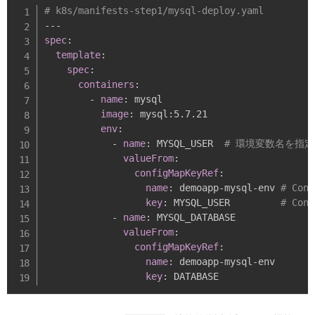
# k8s/manifests-step1/mysql-deploy.yaml
---
spec
:
template
:
spec
:
containers
:
-
name
:
 mysql

image
:
 mysql
:
5.7.21

env
:
-
name
:
 MYSQL_USER  
# 環境変数名を指定
valueFrom
:
configMapKeyRef
:
name
:
 demoapp
-
mysql
-
env 
# Con
key
:
 MYSQL_USER         
# Co
-
name
:
 MYSQL_DATABASE

valueFrom
:
configMapKeyRef
:
name
:
 demoapp
-
mysql
-
env

key
: