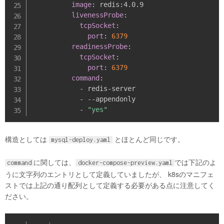
image
:
 redis
:
4.0.9

livenessProbe
:
tcpSocket
:
port
:
6379
readinessProbe
:
tcpSocket
:
port
:
6379
command
:
-
 redis
-
server

-
-
-
appendonly

-
"yes"
構造としては
とほとんど同じです。
mysql-deploy.yaml
に関しては、
では下記のよ
command
docker-compose-preview.yaml
うに文字列のエントリとして定義していましたが、 k8sのマニフェ
ストでは上記の通り配列として定義する必要がある点に注意してく
ださい。