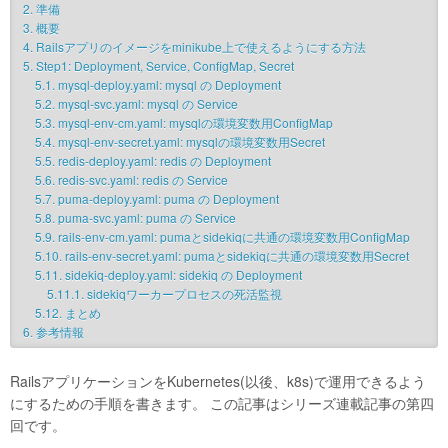
2.
準備
3.
概要
4.
Railsアプリのイメージをminikube上で使えるようにする方法
5.
Step1: Deployment, Service, ConfigMap, Secret
5.1.
mysql-deploy.yaml: mysql の Deployment
5.2.
mysql-svc.yaml: mysql の Service
5.3.
mysql-env-cm.yaml: mysqlの環境変数用ConfigMap
5.4.
mysql-env-secret.yaml: mysqlの環境変数用Secret
5.5.
redis-deploy.yaml: redis の Deployment
5.6.
redis-svc.yaml: redis の Service
5.7.
puma-deploy.yaml: puma の Deployment
5.8.
puma-svc.yaml: puma の Service
5.9.
rails-env-cm.yaml: pumaとsidekiqに共通の環境変数用ConfigMap
5.10.
rails-env-secret.yaml: pumaとsidekiqに共通の環境変数用Secret
5.11.
sidekiq-deploy.yaml: sidekiq の Deployment
5.11.1.
sidekiqワーカープロセスの死活監視
5.12.
まとめ
6.
参考情報
RailsアプリケーションをKubernetes(以後、k8s)で運用できるよう
にするための手順を書きます。 この記事はシリーズ連載記事の第四
回です。