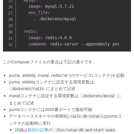
image
:
 mysql
:
5.7.21

env_file
:
-
 .dockerenv/mysql

redis
:
image
:
 redis
:
4.0.9

command
:
 redis
-
server 
-
-
このComposeファイルの要点は下記の通りです。
puma, sidekiq, mysql, redisの4つのサービス(コンテナ)を起動
puma, sidekiqコンテナに設定する環境変数は
にまとめて記述
.dockerenv/rails
mysqlコンテナに設定する環境変数は
に
.dockerenv/mysql
まとめて記述
pumaコンテナには3000番ポートで接続可能
データベーススキーマの初期化(
)はpumaコ
rails db:setup
ンテナの起動時に実行
詳細は
前回の記事
の
./bin/setup-db-and-start-puma