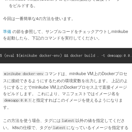
をビルドする。
今回は一番簡単な4の方法を使います。
準備
の節を参照して、サンプルコードをチェックアウトしminikube
を起動したら、下記のコマンドを実行してください。
コマンドは、minikube VM上のDockerプロセ
minikube docker-env
スに接続できるようにするための環境変数を出力します。 上記のよ
うにすることでminikube VM上のDockerプロセス上で直接イメージ
をビルドします。 これにより、マニフェストではイメージ名を
と指定すればこのイメージを使えるようになりま
demoapp:0.0.1
す。
この方法を使う場合、タグには
以外の値を指定してくださ
latest
い。 k8sの仕様で、タグが
になっているイメージを指定する
latest