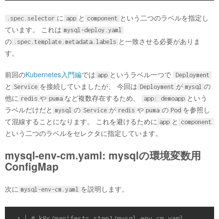
に
と
という二つのラベルを指定し
.spec.selector
app
component
ています。 これは
mysql-deploy.yaml
の
と一致させる必要がありま
.spec.template.metadata.labels
す。
前回の
Kubernetes入門編
では
というラベル一つで
app
Deployment
と
を接続していましたが、 今回は
が
の
Service
Deployment
mysql
他に
や
など複数存在するため、
という
redis
puma
app: demoapp
ラベルだけだと
の
が
や
の
を参照し
mysql
Service
redis
puma
Pod
て混線することになります。 これを避けるために
と
app
component
という二つのラベルをセレクタに指定しています。
mysql-env-cm.yaml: mysqlの環境変数用
ConfigMap
次に
を説明します。
mysql-env-cm.yaml
# k8s/manifests-step1/mysql-env-cm.yaml