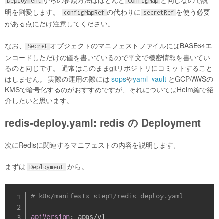
からの参照方法はほとんど
と同じなので説
Deployment
ConfigMap
明を割愛します。
の代わりに
を使う必要
configMapRef
secretRef
がある点にだけ注意してください。
なお、
オブジェクトのマニフェストファイルにはBASE64エ
Secret
ンコードしただけの値を書いているので平文で機密情報を書いてい
るのと同じです。 通常はこのままgitリポジトリにコミットすること
はしません。 実際の運用の際には
sops
や
yaml_vault
とGCP/AWSの
KMSで暗号化するのがおすすめですが、それについてはHelm編で紹
介したいと思います。
redis-deploy.yaml: redis の Deployment
次にRedisに関連するマニフェストの内容を説明します。
まずは
から。
Deployment
# k8s/manifests-step1/redis-deploy.yaml
---
apiVersion
: