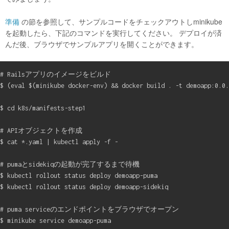
準備
の節を参照して、サンプルコードをチェックアウトしminikube
を起動したら、下記のコマンドを実行してください。 デプロイが済
んだ後、ブラウザでサンプルアプリを開くことができます。
# Railsアプリのイメージをビルド

$ (eval $(minikube docker-env) && docker build . -t demoapp:0.0.
$ cd k8s/manifests-step1

# APIオブジェクトを作成

$ cat *.yaml | kubectl apply -f -

# pumaとsidekiqの起動が完了するまで待機

$ kubectl rollout status deploy demoapp-puma

$ kubectl rollout status deploy demoapp-sidekiq

# puma serviceのエンドポイントをブラウザでオープン
