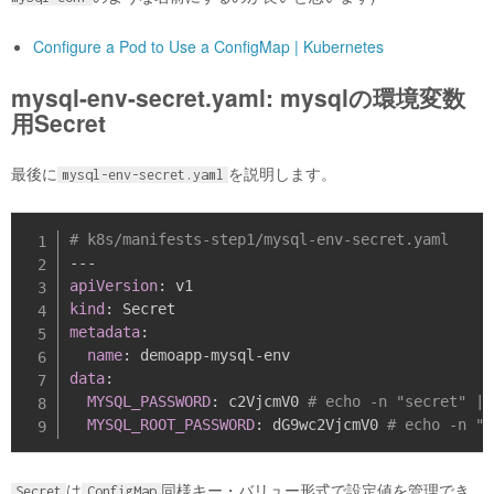
Configure a Pod to Use a ConfigMap | Kubernetes
mysql-env-secret.yaml: mysqlの環境変数
用Secret
最後に
を説明します。
mysql-env-secret.yaml
# k8s/manifests-step1/mysql-env-secret.yaml
---
apiVersion
:
kind
:
metadata
:
name
:
 demoapp
-
mysql
-
data
:
MYSQL_PASSWORD
:
 c2VjcmV0 
# echo -n "secret" | 
MYSQL_ROOT_PASSWORD
:
 dG9wc2VjcmV0 
# echo -n "t
は
同様キー・バリュー形式で設定値を管理でき
Secret
ConfigMap