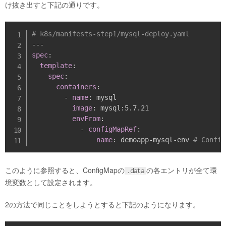
け抜き出すと下記の通りです。
# k8s/manifests-step1/mysql-deploy.yaml
---
spec
:
template
:
spec
:
containers
:
-
name
:
 mysql

image
:
 mysql
:
5.7.21

envFrom
:
-
configMapRef
:
name
:
 demoapp
-
mysql
-
env 
# Confi
このように参照すると、ConfigMapの
の各エントリが全て環
.data
境変数として設定されます。
2の方法で同じことをしようとすると下記のようになります。