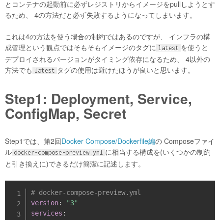
とコンテナの起動前に必ずレジストリからイメージをpullしようとす
るため、 4の方法だと必ず失敗するようになってしまいます。
これは4の方法を使う場合の制約ではあるのですが、 インフラの構
成管理という観点ではそもそもイメージのタグに
を使うと
latest
デプロイされるバージョンがタイミング依存になるため、 4以外の
方法でも
タグの使用は避けたほうが良いと思います。
latest
Step1: Deployment, Service,
ConfigMap, Secret
Step1では、第2回
Docker Compose/Dockerfile編
の Composeファイ
ル
に相当する構成を(いくつかの制約
docker-compose-preview.yml
と引き換えに)できるだけ簡潔に記述します。
# docker-compose-preview.yml
version
:
"3"
services
: