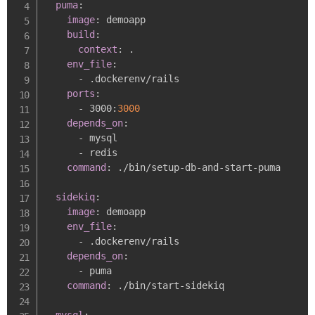
puma
:
image
:
 demoapp

build
:
context
:
 .

env_file
:
-
 .dockerenv/rails

ports
:
-
 3000
:
3000
depends_on
:
-
 mysql

-
 redis

command
:
 ./bin/setup
-
db
-
and
-
start
-
puma

sidekiq
:
image
:
 demoapp

env_file
:
-
 .dockerenv/rails

depends_on
:
-
 puma

command
:
 ./bin/start
-
sidekiq

mysql
: