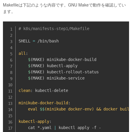
Makefileは下記のような内容です。GNU Makeで動作を確認してい
ます。
# k8s/manifests-step1/Makefile
SHELL 
=
 /bin/bash

all
:
$
(
MAKE
)
 minikube-docker-build

$
(
MAKE
)
 kubectl-apply

$
(
MAKE
)
 kubectl-rollout-status

$
(
MAKE
)
 minikube-service

clean
:
 kubectl-delete

minikube-docker-build
:
    eval 
$$
(minikube docker-env) && docker build
kubectl-apply
:
    cat *.yaml 
|
 kubectl apply -f -
