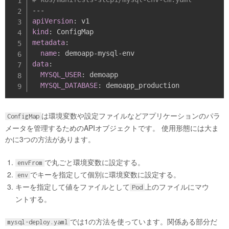
---
apiVersion
:
kind
:
metadata
:
name
:
 demoapp
-
mysql
-
data
:
MYSQL_USER
:
 demoapp

MYSQL_DATABASE
:
は環境変数や設定ファイルなどアプリケーションのパラ
ConfigMap
メータを管理するためのAPIオブジェクトです。 使用形態には大ま
かに3つの方法があります。
で丸ごと環境変数に設定する。
envFrom
でキーを指定して個別に環境変数に設定する。
env
キーを指定して値をファイルとして
上のファイルにマウ
Pod
ントする。
では1の方法を使っています。関係ある部分だ
mysql-deploy.yaml