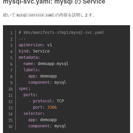
mysql-svc.yaml: mysql の Service
続いて
の内容を説明します。
mysql-service.yaml
# k8s/manifests-step1/mysql-svc.yaml
---
apiVersion
:
kind
:
metadata
:
name
:
 demoapp
-
mysql

labels
:
app
:
 demoapp

component
:
spec
:
ports
:
-
protocol
:
 TCP

port
:
3306
selector
:
app
:
 demoapp

component
: