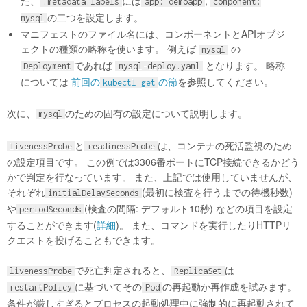
た、
には
,
.metadata.labels
app: demoapp
component:
の二つを設定します。
mysql
マニフェストのファイル名には、コンポーネントとAPIオブジ
ェクトの種類の略称を使います。 例えば
の
mysql
であれば
となります。 略称
Deployment
mysql-deploy.yaml
については
前回の
の節
を参照してください。
kubectl get
次に、
のための固有の設定について説明します。
mysql
と
は、コンテナの死活監視のため
livenessProbe
readinessProbe
の設定項目です。 この例では3306番ポートにTCP接続できるかどう
かで判定を行なっています。 また、上記では使用していませんが、
それぞれ
(最初に検査を行うまでの待機秒数)
initialDelaySeconds
や
(検査の間隔: デフォルト10秒) などの項目を設定
periodSeconds
することができます(
詳細
)。 また、コマンドを実行したりHTTPリ
クエストを投げることもできます。
で死亡判定されると、
は
livenessProbe
ReplicaSet
に基づいてその
の再起動か再作成を試みます。
restartPolicy
Pod
条件が厳しすぎるとプロセスの起動処理中に強制的に再起動されて