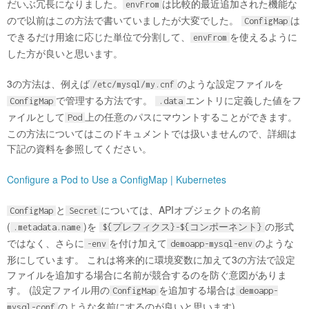
だいぶ冗長になりました。
は比較的最近追加された機能な
envFrom
ので以前はこの方法で書いていましたが大変でした。
は
ConfigMap
できるだけ用途に応じた単位で分割して、
を使えるように
envFrom
した方が良いと思います。
3の方法は、例えば
のような設定ファイルを
/etc/mysql/my.cnf
で管理する方法です。
エントリに定義した値をフ
ConfigMap
.data
ァイルとして
上の任意のパスにマウントすることができます。
Pod
この方法についてはこのドキュメントでは扱いませんので、詳細は
下記の資料を参照してください。
Configure a Pod to Use a ConfigMap | Kubernetes
と
については、APIオブジェクトの名前
ConfigMap
Secret
(
)を
の形式
.metadata.name
${プレフィクス}-${コンポーネント}
ではなく、さらに
を付け加えて
のような
-env
demoapp-mysql-env
形にしています。 これは将来的に環境変数に加えて3の方法で設定
ファイルを追加する場合に名前が競合するのを防ぐ意図がありま
す。 (設定ファイル用の
を追加する場合は
ConfigMap
demoapp-
のような名前にするのが良いと思います)
mysql-conf