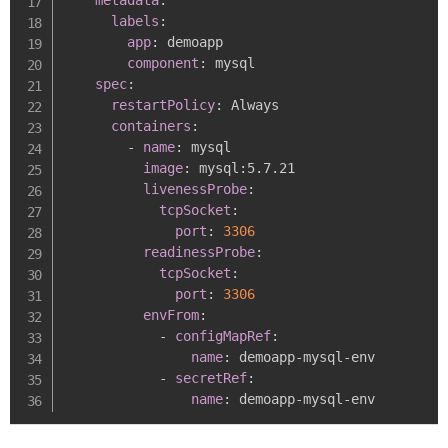
metadata
:
labels
:
app
:
 demoapp

component
:
 mysql

spec
:
restartPolicy
:
 Always

containers
:
-
name
:
 mysql

image
:
 mysql
:
5.7.21

livenessProbe
:
tcpSocket
:
port
:
3306
readinessProbe
:
tcpSocket
:
port
:
3306
envFrom
:
-
configMapRef
:
name
:
 demoapp
-
mysql
-
env

-
secretRef
:
name
:
 demoapp
-
mysql
-