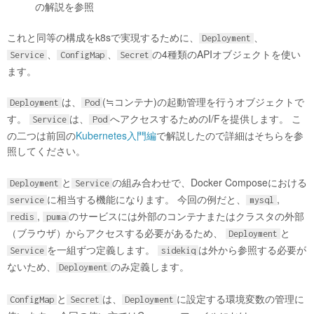
の解説を参照
これと同等の構成をk8sで実現するために、
、
Deployment
、
、
の4種類のAPIオブジェクトを使い
Service
ConfigMap
Secret
ます。
は、
(≒コンテナ)の起動管理を行うオブジェクトで
Deployment
Pod
す。
は、
へアクセスするためのI/Fを提供します。 こ
Service
Pod
の二つは前回の
Kubernetes入門編
で解説したので詳細はそちらを参
照してください。
と
の組み合わせで、Docker Composeにおける
Deployment
Service
に相当する機能になります。 今回の例だと、
,
service
mysql
,
のサービスには外部のコンテナまたはクラスタの外部
redis
puma
（ブラウザ）からアクセスする必要があるため、
と
Deployment
を一組ずつ定義します。
は外から参照する必要が
Service
sidekiq
ないため、
のみ定義します。
Deployment
と
は、
に設定する環境変数の管理に
ConfigMap
Secret
Deployment