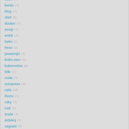
bento
1
blog
1
chef
5
docker
7
emoji
1
errbit
1
helm
1
hexo
2
javascript
1
knife-zero
1
kubernetes
6
lldb
1
node
1
octopress
3
rails
10
rbenv
1
ruby
7
rust
1
scala
1
sidekiq
1
vagrant
3