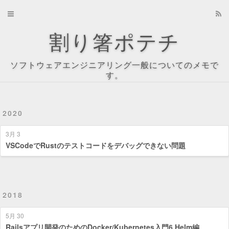
Home
割り箸ポテチ
Archives
ソフトウェアエンジニアリング一般についてのメモで
About
す。
Recents
2020
Tag Cloud
3月 3
Tags
VSCodeでRustのテストコードをデバッグできない問題
Categories
2018
5月 30
Railsアプリ開発のためのDocker/Kubernetes入門6 Helm編