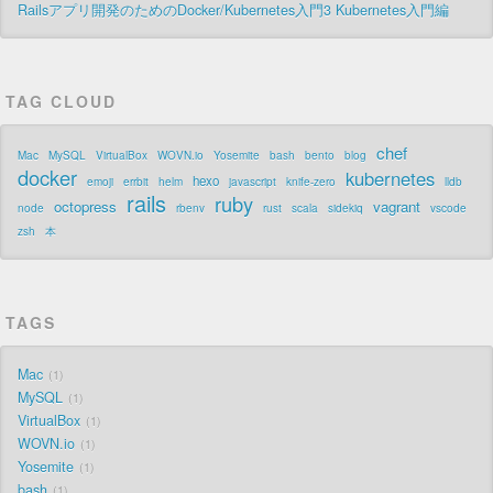
Railsアプリ開発のためのDocker/Kubernetes入門3 Kubernetes入門編
TAG CLOUD
chef
Mac
MySQL
VirtualBox
WOVN.io
Yosemite
bash
bento
blog
docker
kubernetes
hexo
emoji
errbit
helm
javascript
knife-zero
lldb
rails
ruby
octopress
vagrant
node
rbenv
rust
scala
sidekiq
vscode
zsh
本
TAGS
Mac
1
MySQL
1
VirtualBox
1
WOVN.io
1
Yosemite
1
bash
1