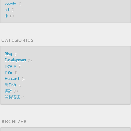
vscode
1
zsh
1
本
1
CATEGORIES
Blog
3
Development
1
HowTo
7
I18n
1
Research
4
制作物
2
書評
1
開発環境
7
ARCHIVES