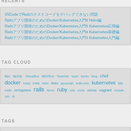
RECENTS
VSCodeでRustのテストコードをデバッグできない問題
Railsアプリ開発のためのDocker/Kubernetes入門6 Helm編
Railsアプリ開発のためのDocker/Kubernetes入門5 Kubernetes応用編
Railsアプリ開発のためのDocker/Kubernetes入門4 Kubernetes基礎編
Railsアプリ開発のためのDocker/Kubernetes入門3 Kubernetes入門編
TAG CLOUD
chef
Mac
MySQL
VirtualBox
WOVN.io
Yosemite
bash
bento
blog
docker
kubernetes
hexo
emoji
errbit
helm
javascript
knife-zero
lldb
rails
ruby
octopress
vagrant
node
rbenv
rust
scala
sidekiq
vscode
zsh
本
TAGS