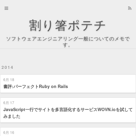
Home
割り箸ポテチ
Archives
ソフトウェアエンジニアリング一般についてのメモで
About
す。
Recents
2014
Tag Cloud
6月 18
Tags
書評:パーフェクトRuby on Rails
Categories
6月 17
JavaScript一行でサイトを多言語化するサービスWOVN.ioを試して
みました
6月 16