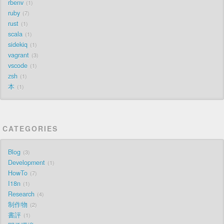
rbenv
1
ruby
7
rust
1
scala
1
sidekiq
1
vagrant
3
vscode
1
zsh
1
本
1
CATEGORIES
Blog
3
Development
1
HowTo
7
I18n
1
Research
4
制作物
2
書評
1