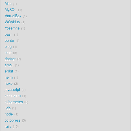
Mac
1
MySQL
1
VirtualBox
1
WOVN.io
1
Yosemite
1
bash
1
bento
1
blog
1
chef
5
docker
7
emoji
1
errbit
1
helm
1
hexo
2
javascript
1
knife-zero
1
kubernetes
6
lldb
1
node
1
octopress
3
rails
10