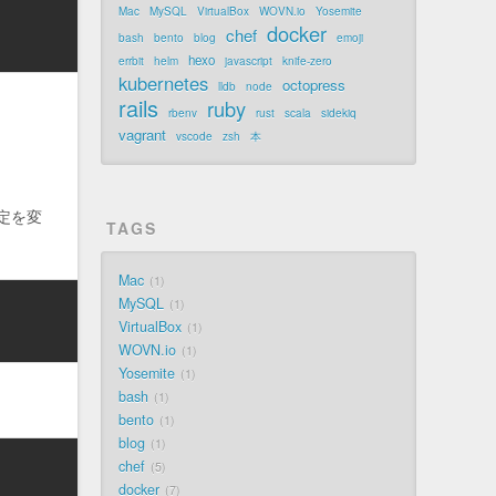
Mac
MySQL
VirtualBox
WOVN.io
Yosemite
docker
chef
bash
bento
blog
emoji
hexo
errbit
helm
javascript
knife-zero
kubernetes
octopress
lldb
node
rails
ruby
。
rbenv
rust
scala
sidekiq
vagrant
vscode
zsh
本
定を変
TAGS
Mac
1
MySQL
1
VirtualBox
1
WOVN.io
1
Yosemite
1
bash
1
bento
1
blog
1
chef
5
docker
7