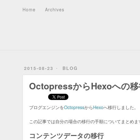
Home
Archives
About
Recents
Tag Cloud
Tags
Categories
Home
Archives
2015-08-23
BLOG
OctopressからHexoへの
ブログエンジンを
Octopress
から
Hexo
へ移行しました。
この記事では自分の場合の移行の手順についてまとめま
コンテンツデータの移行