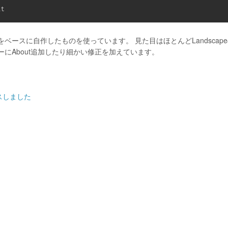
をベースに自作したものを使っています。 見た目はほとんどLandscap
にAbout追加したり細かい修正を加えています。
ースしました