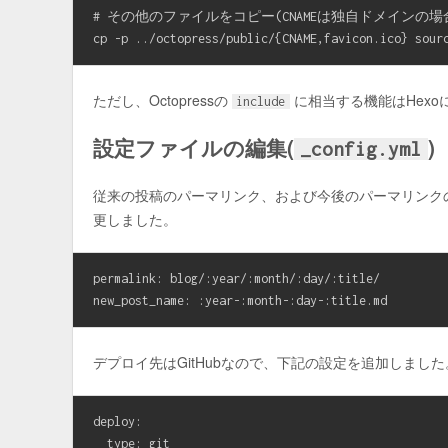
# その他のファイルをコピー(CNAMEは独自ドメインの場合
ただし、Octopressの
に相当する機能はHexo
include
設定ファイルの編集(
)
_config.yml
従来の投稿のパーマリンク、および今後のパーマリンクの構
更しました。
permalink: blog/:year/:month/:day/:title/

デプロイ先はGitHubなので、下記の設定を追加しました
deploy:

  type: git
