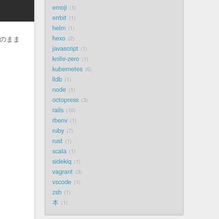
emoji
1
errbit
1
helm
1
eのまま
hexo
2
javascript
1
knife-zero
1
kubernetes
6
lldb
1
node
1
octopress
3
rails
10
rbenv
1
ruby
7
rust
1
scala
1
sidekiq
1
vagrant
3
vscode
1
zsh
1
本
1