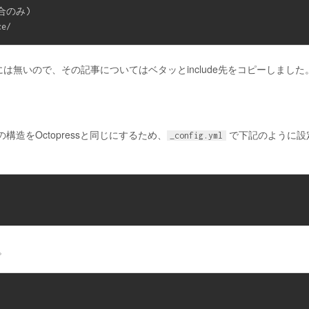
のみ)

には無いので、その記事についてはベタッとinclude先をコピーしました
造をOctopressと同じにするため、
で下記のように設
_config.yml
。