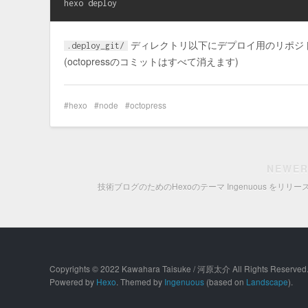
ディレクトリ以下にデプロイ用のリポジ
.deploy_git/
(octopressのコミットはすべて消えます)
hexo
node
octopress
NEWER
技術ブログのためのHexoのテーマ Ingenuous をリリ
Copyrights © 2022 Kawahara Taisuke / 河原太介 All Rights Reserved
Powered by
Hexo
. Themed by
Ingenuous
(based on
Landscape
).