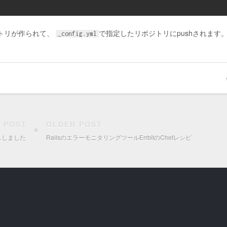
トリが作られて、
で指定したリポジトリにpushされます
_config.yml
 POST
OLDER POST
ースしました
RailsのエラーモニタリングツールErrbitのChefレシピ
.