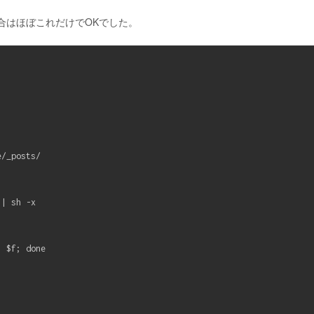
合はほぼこれだけでOKでした。
/_posts/

| sh -x

 $f; done
