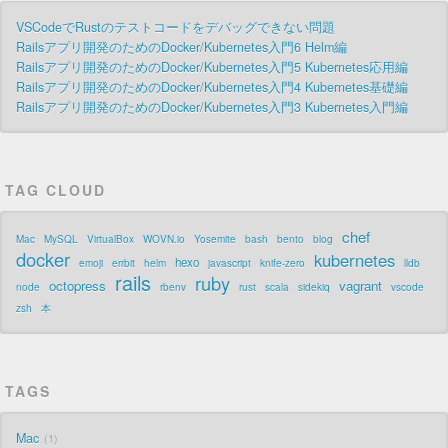
VSCodeでRustのテストコードをデバッグできない問題
Railsアプリ開発のためのDocker/Kubernetes入門6 Helm編
Railsアプリ開発のためのDocker/Kubernetes入門5 Kubernetes応用編
Railsアプリ開発のためのDocker/Kubernetes入門4 Kubernetes基礎編
Railsアプリ開発のためのDocker/Kubernetes入門3 Kubernetes入門編
TAG CLOUD
chef
Mac
MySQL
VirtualBox
WOVN.io
Yosemite
bash
bento
blog
docker
kubernetes
hexo
emoji
errbit
helm
javascript
knife-zero
lldb
rails
ruby
octopress
vagrant
node
rbenv
rust
scala
sidekiq
vscode
zsh
本
TAGS
Mac
1