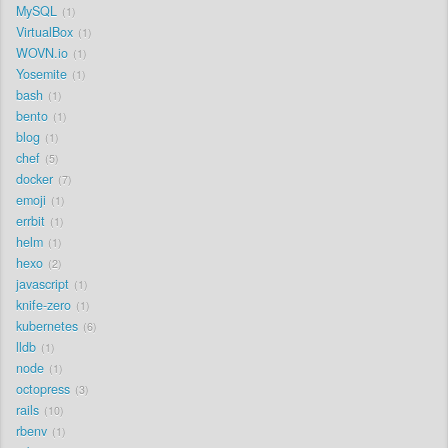
MySQL
1
VirtualBox
1
WOVN.io
1
Yosemite
1
bash
1
bento
1
blog
1
chef
5
docker
7
emoji
1
errbit
1
helm
1
hexo
2
javascript
1
knife-zero
1
kubernetes
6
lldb
1
node
1
octopress
3
rails
10
rbenv
1