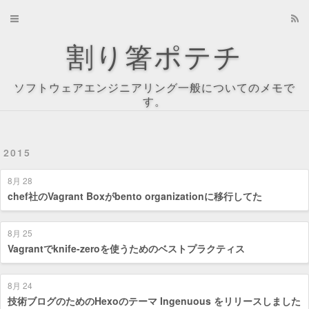
Home
割り箸ポテチ
Archives
ソフトウェアエンジニアリング一般についてのメモで
About
す。
Recents
2015
Tag Cloud
8月 28
Tags
chef社のVagrant Boxがbento organizationに移行してた
Categories
8月 25
Vagrantでknife-zeroを使うためのベストプラクティス
8月 24
技術ブログのためのHexoのテーマ Ingenuous をリリースしました