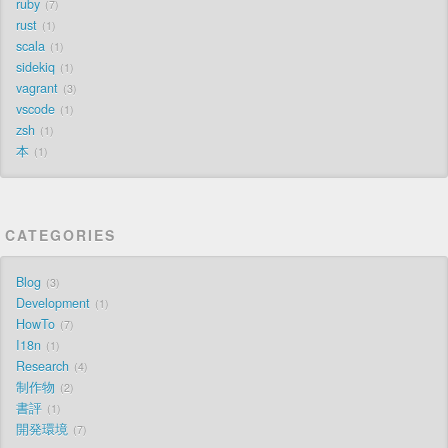
ruby
7
rust
1
scala
1
sidekiq
1
vagrant
3
vscode
1
zsh
1
本
1
CATEGORIES
Blog
3
Development
1
HowTo
7
I18n
1
Research
4
制作物
2
書評
1
開発環境
7