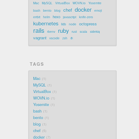
Mac
MySQL
VirtualBox
WOVN.io
Yosemite
docker
chef
bash
bento
blog
emoji
hexo
errbit
helm
javascript
knife-zero
kubernetes
octopress
lldb
node
rails
ruby
rbenv
rust
scala
sidekiq
vagrant
vscode
zsh
本
TAGS
Mac
1
MySQL
1
VirtualBox
1
WOVN.io
1
Yosemite
1
bash
1
bento
1
blog
1
chef
5
docker
7