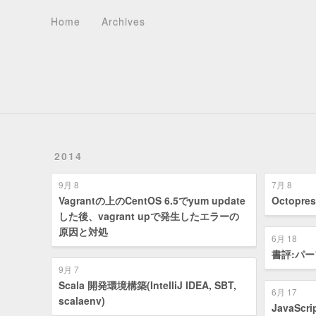
Home
Archives
About
Recents
Tag Cloud
Tags
Categories
Home
Archives
2014
9月 8
7月 8
Vagrantの上のCentOS 6.5でyum update
Octop
した後、vagrant upで発生したエラーの
原因と対処
6月 18
書評:パーフ
9月 7
Scala 開発環境構築(IntelliJ IDEA, SBT,
6月 17
scalaenv)
JavaS