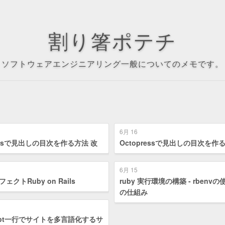
割り箸ポテチ
ソフトウェアエンジニアリング一般についてのメモです。
6月 16
ressで見出しの目次を作る方法 改
Octopressで見出しの目次を作
6月 15
ェクトRuby on Rails
ruby 実行環境の構築 - rbenv
の仕組み
cript一行でサイトを多言語化するサ