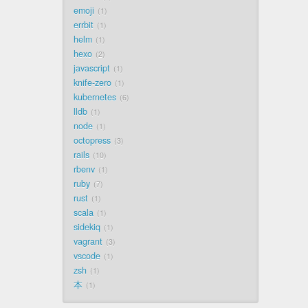
emoji
1
errbit
1
helm
1
hexo
2
javascript
1
knife-zero
1
kubernetes
6
lldb
1
node
1
octopress
3
rails
10
rbenv
1
ruby
7
rust
1
scala
1
sidekiq
1
vagrant
3
vscode
1
zsh
1
本
1