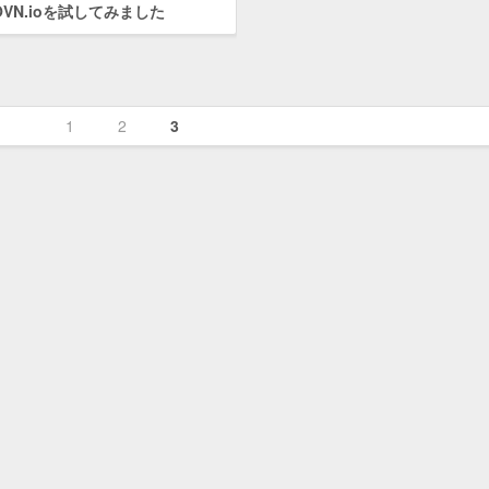
VN.ioを試してみました
1
2
3