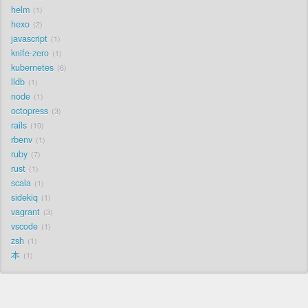
helm
1
hexo
2
javascript
1
knife-zero
1
kubernetes
6
lldb
1
node
1
octopress
3
rails
10
rbenv
1
ruby
7
rust
1
scala
1
sidekiq
1
vagrant
3
vscode
1
zsh
1
本
1