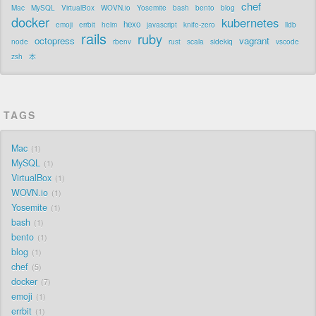
chef
Mac
MySQL
VirtualBox
WOVN.io
Yosemite
bash
bento
blog
docker
kubernetes
hexo
emoji
errbit
helm
javascript
knife-zero
lldb
rails
ruby
octopress
vagrant
node
rbenv
rust
scala
sidekiq
vscode
zsh
本
TAGS
Mac
1
MySQL
1
VirtualBox
1
WOVN.io
1
Yosemite
1
bash
1
bento
1
blog
1
chef
5
docker
7
emoji
1
errbit
1