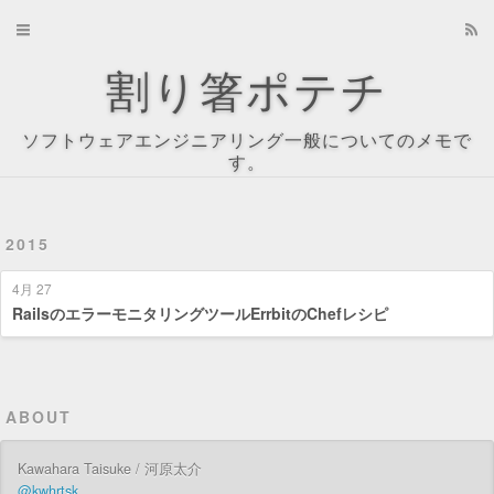
Home
割り箸ポテチ
Archives
ソフトウェアエンジニアリング一般についてのメモで
About
す。
Recents
2015
Tag Cloud
4月 27
Tags
RailsのエラーモニタリングツールErrbitのChefレシピ
Categories
ABOUT
Kawahara Taisuke / 河原太介
@kwhrtsk