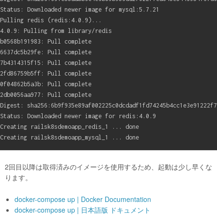
Status: Downloaded newer image for mysql:5.7.21

Pulling redis (redis:4.0.9)...

4.0.9: Pulling from library/redis

b0568b191983: Pull complete

6637dc5b29fe: Pull complete

7b4314315f15: Pull complete

2fd86759b5ff: Pull complete

0f04862b5a3b: Pull complete

2db0056aa977: Pull complete

Digest: sha256:6b9f935e89af002225c0dcdadf1fd74245b4cc1e3e91222f7
Status: Downloaded newer image for redis:4.0.9

Creating railsk8sdemoapp_redis_1 ... done

2回目以降は取得済みのイメージを使用するため、起動は少し早くな
ります。
docker-compose up | Docker Documentation
docker-compose up | 日本語版 ドキュメント