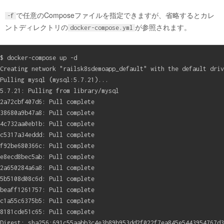
で任意のComposeファイルを指定できますが、省略するとカレ
-f
ントディレクトリの
が参照されます。
docker-compose.yml
$ docker-compose up -d

Creating network "railsk8sdemoapp_default" with the default driv
Pulling mysql (mysql:5.7.21)...

5.7.21: Pulling from library/mysql

2a72cbf407d6: Pull complete

38680a9b47a8: Pull complete

4c732aa0eb1b: Pull complete

c5317a34eddd: Pull complete

f92be680366c: Pull complete

e8ecd8bec5ab: Pull complete

2a650284a6a8: Pull complete

5b5108d08c6d: Pull complete

beaff1261757: Pull complete

c1a55c6375b5: Pull complete

8181cde51c65: Pull complete

Digest: sha256:691c55aabb3c4e3b89b953dd2f022f7ea845e5443954767d3