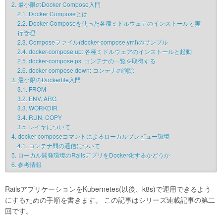
2.
最小限のDocker Compose入門
2.1.
Docker Composeとは
2.2.
Docker Composeを使った各種ミドルウェアのインストールと実
行管理
2.3.
Composeファイル(docker-compose.yml)のサンプル
2.4.
docker-compose up: 各種ミドルウェアのインストールと起動
2.5.
docker-compose ps: コンテナの一覧を取得する
2.6.
docker-compose down: コンテナの削除
3.
最小限のDockerfile入門
3.1.
FROM
3.2.
ENV, ARG
3.3.
WORKDIR
3.4.
RUN, COPY
3.5.
レイヤについて
4.
docker-composeコマンドによるローカルプレビュー環境
4.1.
コンテナ間の通信について
5.
ローカル開発環境のRailsアプリをDocker化するかどうか
6.
参考情報
RailsアプリケーションをKubernetes(以後、k8s)で運用できるよう
にするための手順を書きます。 この記事はシリーズ連載記事の第二
回です。