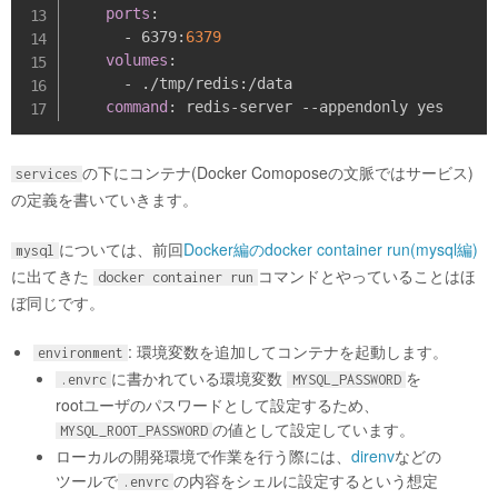
ports
:
-
 6379
:
6379
volumes
:
-
 ./tmp/redis
:
/data

command
:
 redis
-
server 
-
-
の下にコンテナ(Docker Comoposeの文脈ではサービス)
services
の定義を書いていきます。
については、前回
Docker編のdocker container run(mysql編)
mysql
に出てきた
コマンドとやっていることはほ
docker container run
ぼ同じです。
: 環境変数を追加してコンテナを起動します。
environment
に書かれている環境変数
を
.envrc
MYSQL_PASSWORD
rootユーザのパスワードとして設定するため、
の値として設定しています。
MYSQL_ROOT_PASSWORD
ローカルの開発環境で作業を行う際には、
direnv
などの
ツールで
の内容をシェルに設定するという想定
.envrc