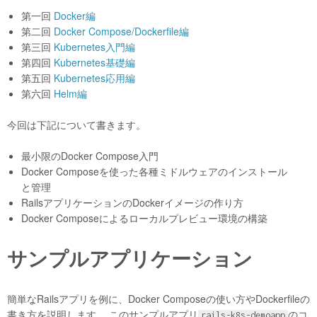
第一回
Docker編
第二回
Docker Compose/Dockerfile編
第三回
Kubernetes入門編
第四回
Kubernetes基礎編
第五回
Kubernetes応用編
第六回
Helm編
今回は下記について書きます。
最小限のDocker Compose入門
Docker Composeを使った各種ミドルウェアのインストール
と管理
RailsアプリケーションのDockerイメージの作り方
Docker Composeによるローカルプレビュー環境の構築
サンプルアプリケーション
簡単なRailsアプリを例に、Docker Composeの使い方やDockerfileの
書き方を説明します。 このサンプルアプリ
のコ
rails-k8s-demoapp