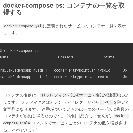
docker-compose ps: コンテナの一覧を取
得する
に定義されたサービスのコンテナ一覧を表示
docker-compose.yml
します。
$ docker-compose ps

Name                        Command               State         
----------------------------------------------------------------
railsk8sdemoapp_mysql_1   docker-entrypoint.sh mysqld      Up   
コンテナの名前は、
にな
${プレフィクス}_${サービス名}_${連番}
ります。 プレフィクスはカレントディレクトリから
や
を除いた
-
_
文字列になります。 連番がついているのは一つのサービスに複数の
コンテナが起動し得るためです。 (今回は紹介しませんが、
docker-
コマンドでサービスごとのコンテナの数を増減させ
compose scale
ることができます)