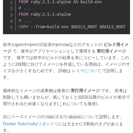
FROM
 ruby
:
2.5.1
-
alpine AS build
-
# ...
FROM
 ruby
:
2.5.1
-
# ...
COPY
-
-
from=build
-
前半がgemやnpmのC拡張やjsやcssなどのアセットの
ビルド用イメ
ージ
で、後半がアプリケーションとして運用する
実行用イメージ
です。 後半では前半のビルドの結果を単にコピーしています。この
ように2段階に分けてイメージを作成している理由は、イメージのサ
イズを小さくするためです。 詳細は
レイヤについて
で説明しま
す。
最終的なイメージの成果物は後者の
実行用イメージ
です。 前者は
削除しても構いませんが、残しておくと2回目以降のビルドが差分で
実行されるため速くなります(これについても後述)。
次にベースイメージの
について説明します。
ruby:2.5.1-alpine
Docker Hubのrubyリポジトリ
には大まかに3系統のタグがありま
す。