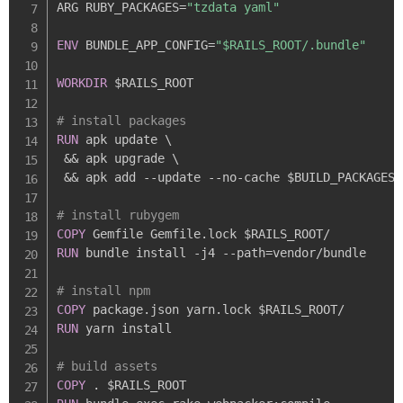
ARG RUBY_PACKAGES=
"tzdata yaml"
ENV
 BUNDLE_APP_CONFIG=
"$RAILS_ROOT/.bundle"
WORKDIR
 $RAILS_ROOT

# install packages
RUN
 apk update \

 && apk upgrade \

 && apk add 
-
-
update 
-
-
no
-
cache $BUILD_PACKAGES 
# install rubygem
COPY
RUN
 bundle install 
-
j4 
-
-
path=vendor/bundle

# install npm
COPY
RUN
 yarn install

# build assets
COPY