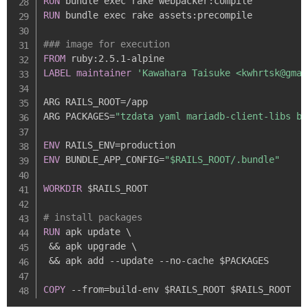
RUN
 bundle exec rake webpacker
:
RUN
 bundle exec rake assets
:
precompile

### image for execution
FROM
 ruby
:
2.5.1
-
LABEL
maintainer
'Kawahara Taisuke <
kwhrtsk@gmai
ARG RAILS_ROOT=/app

ARG PACKAGES=
"tzdata yaml mariadb-client-libs ba
ENV
ENV
 BUNDLE_APP_CONFIG=
"$RAILS_ROOT/.bundle"
WORKDIR
 $RAILS_ROOT

# install packages
RUN
 apk update \

 && apk upgrade \

 && apk add 
-
-
update 
-
-
no
-
cache $PACKAGES

COPY
-
-
from=build
-