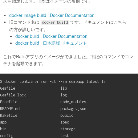
スを指定します。
はイメージの名前です。
-t
docker image build | Docker Documentation
旧コマンド名は
です。ドキュメントはこちら
docker build
の方が詳しいです。
docker build | Docker Documentation
docker build | 日本語版 ドキュメント
これでRailsアプリのイメージができました。下記のコマンドでコン
テナを起動できます。
$ docker container run -it --rm demoapp:latest ls

Gemfile                     lib

Gemfile.lock                log

Procfile                    node_modules

README.md                   package.json

Rakefile                    public

app                         spec

bin                         storage

config                      test
