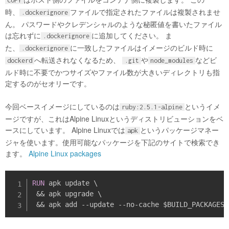
COPY
時、
ファイルで指定されたファイルは複製されませ
.dockerignore
ん。 パスワードやクレデンシャルのような秘匿値を書いたファイル
は忘れずに
に追加してください。 ま
.dockerignore
た、
に一致したファイルはイメージのビルド時に
.dockerignore
へ転送されなくなるため、
や
などビ
dockerd
.git
node_modules
ルド時に不要でかつサイズやファイル数が大きいディレクトリも指
定するのがセオリーです。
今回ベースイメージにしているのは
というイメ
ruby:2.5.1-alpine
ージですが、これはAlpine Linuxというディストリビューションをベ
ースにしています。 Alpine Linuxでは
というパッケージマネー
apk
ジャを使います。使用可能なパッケージを下記のサイトで検索でき
ます。
Alpine Linux packages
RUN
 apk update \

 && apk upgrade \

 && apk add 
-
-
update 
-
-
no
-