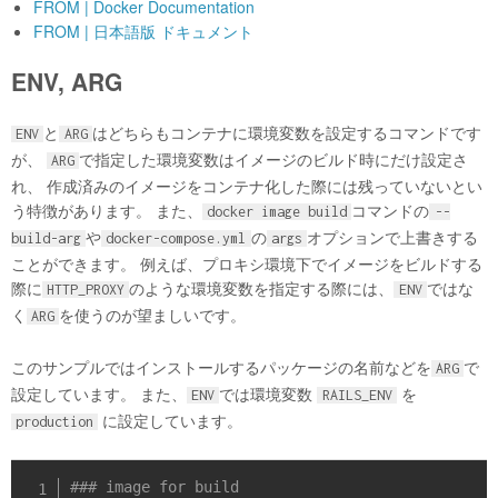
FROM | Docker Documentation
FROM | 日本語版 ドキュメント
ENV, ARG
と
はどちらもコンテナに環境変数を設定するコマンドです
ENV
ARG
が、
で指定した環境変数はイメージのビルド時にだけ設定さ
ARG
れ、 作成済みのイメージをコンテナ化した際には残っていないとい
う特徴があります。 また、
コマンドの
docker image build
--
や
の
オプションで上書きする
build-arg
docker-compose.yml
args
ことができます。 例えば、プロキシ環境下でイメージをビルドする
際に
のような環境変数を指定する際には、
ではな
HTTP_PROXY
ENV
く
を使うのが望ましいです。
ARG
このサンプルではインストールするパッケージの名前などを
で
ARG
設定しています。 また、
では環境変数
を
ENV
RAILS_ENV
に設定しています。
production
### image for build