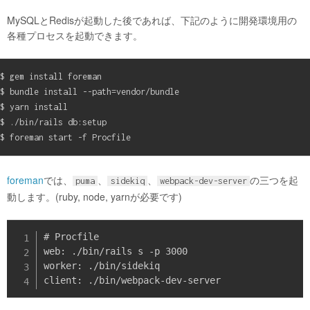
MySQLとRedisが起動した後であれば、下記のように開発環境用の
各種プロセスを起動できます。
$ gem install foreman

$ bundle install --path=vendor/bundle

$ yarn install

$ ./bin/rails db:setup

foreman
では、
、
、
の三つを起
puma
sidekiq
webpack-dev-server
動します。(ruby, node, yarnが必要です)
# Procfile

web: ./bin/rails s -p 3000

worker: ./bin/sidekiq
