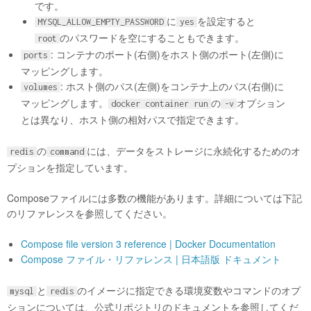
です。
に
を設定すると
MYSQL_ALLOW_EMPTY_PASSWORD
yes
のパスワードを空にすることもできます。
root
: コンテナのポート(右側)をホスト側のポート(左側)に
ports
マッピングします。
: ホスト側のパス(左側)をコンテナ上のパス(右側)に
volumes
マッピングします。
の
オプション
docker container run
-v
とは異なり、ホスト側の相対パスで指定できます。
の
には、データをストレージに永続化するためのオ
redis
command
プションを指定しています。
Composeファイルには多数の機能があります。詳細については下記
のリファレンスを参照してください。
Compose file version 3 reference | Docker Documentation
Compose ファイル・リファレンス | 日本語版 ドキュメント
と
のイメージに指定できる環境変数やコマンドのオプ
mysql
redis
ションについては、公式リポジトリのドキュメントを参照してくだ