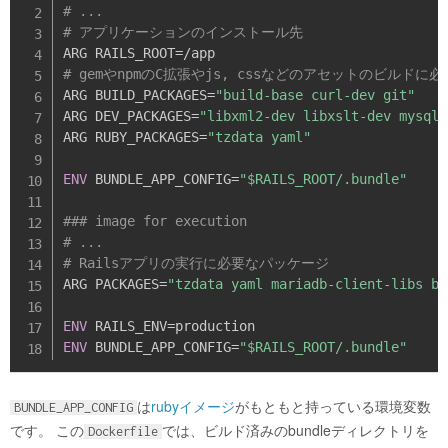
# ...
# アプリケーションのインストール先
# gemやnpmのC拡張やjs, cssなどのアセットのビルドに
ARG BUILD_PACKAGES=
"build-base curl-dev git"
ARG DEV_PACKAGES=
"libxml2-dev libxslt-dev mysql-
ARG RUBY_PACKAGES=
"tzdata yaml"
ENV
 BUNDLE_APP_CONFIG=
"$RAILS_ROOT/.bundle"
### image for execution
# ...
# Railsアプリの実行に必要なパッケージ
ARG PACKAGES=
"tzdata yaml mariadb-client-libs ba
ENV
ENV
 BUNDLE_APP_CONFIG=
"$RAILS_ROOT/.bundle"
は
rubyイメージ
がもともと持っている環境変数
BUNDLE_APP_CONFIG
です。 この
では、ビルド済みのbundleディレクトリを
Dockerfile