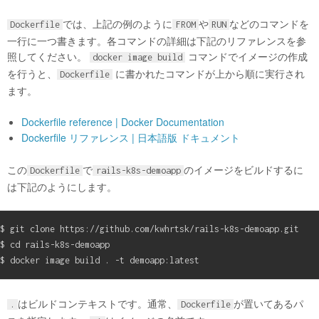
では、上記の例のように
や
などのコマンドを
Dockerfile
FROM
RUN
一行に一つ書きます。各コマンドの詳細は下記のリファレンスを参
照してください。
コマンドでイメージの作成
docker image build
を行うと、
に書かれたコマンドが上から順に実行され
Dockerfile
ます。
Dockerfile reference | Docker Documentation
Dockerfile リファレンス | 日本語版 ドキュメント
この
で
のイメージをビルドするに
Dockerfile
rails-k8s-demoapp
は下記のようにします。
$ git clone https://github.com/kwhrtsk/rails-k8s-demoapp.git

$ cd rails-k8s-demoapp

はビルドコンテキストです。通常、
が置いてあるパ
.
Dockerfile