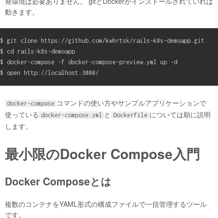
発環境は必要ありません。 gitとDockerがインストールされていれば
動きます。
$ git clone https://github.com/kwhrtsk/rails-k8s-demoapp.git

$ cd rails-k8s-demoapp

$ docker-compose -f docker-compose-preview.yml up -d

コマンドの使い方やサンプルアプリケーションで
docker-compose
使っている
と
については順に説明
docker-compose.yml
Dockerfile
します。
最小限のDocker Compose入門
Docker Composeとは
複数のコンテナをYAML形式の構成ファイルで一括管理するツール
です。