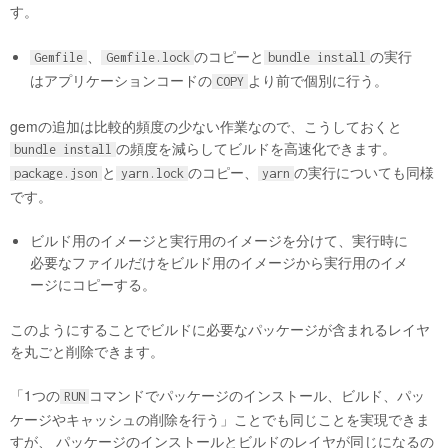
す。
、
のコピーと
の実行
Gemfile
Gemfile.lock
bundle install
はアプリケーションコードの
より前で個別に行う。
COPY
gemの追加は比較的頻度の少ない作業なので、こうしておくと
の頻度を減らしてビルドを高速化できます。
bundle install
と
のコピー、
の実行についても同様
package.json
yarn.lock
yarn
です。
ビルド用のイメージと実行用のイメージを分けて、実行時に
必要なファイルだけをビルド用のイメージから実行用のイメ
ージにコピーする。
このようにすることでビルドに必要なパッケージが含まれるレイヤ
を丸ごと削除できます。
「1つの
コマンドでパッケージのインストール、ビルド、パッ
RUN
ケージやキャッシュの削除を行う」ことでも同じことを実現できま
すが、 パッケージのインストールとビルドのレイヤが同じになるの