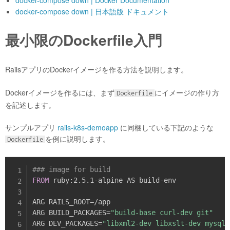
docker-compose down | 日本語版 ドキュメント
最小限のDockerfile入門
RailsアプリのDockerイメージを作る方法を説明します。
Dockerイメージを作るには、まず
にイメージの作り方
Dockerfile
を記述します。
サンプルアプリ
rails-k8s-demoapp
に同梱している下記のような
を例に説明します。
Dockerfile
### image for build
FROM
 ruby
:
2.5.1
-
alpine AS build
-
env

ARG RAILS_ROOT=/app

ARG BUILD_PACKAGES=
"build-base curl-dev git"
ARG DEV_PACKAGES=
"libxml2-dev libxslt-dev mysql-