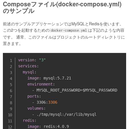
Composeファイル(docker-compose.yml)
のサンプル
前述のサンプルアプリケーションではMySQLとRedisを使います。
この2つを起動するための
は下記のような内容
docker-compose.yml
です。 通常、このファイルはプロジェクトのルートディレクトリに
置きます。
version
:
"3"
services
:
mysql
:
image
:
 mysql
:
5.7.21

environment
:
-
 MYSQL_ROOT_PASSWORD=$MYSQL_PASSWORD

ports
:
-
 3306
:
3306
volumes
:
-
 ./tmp/mysql
:
/var/lib/mysql

redis
:
image
:
 redis
:
4.0.9
