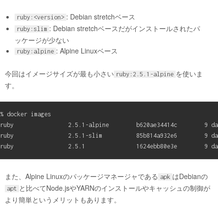
: Debian stretchベース
ruby:<version>
: Debian stretchベースだがインストールされたパ
ruby:slim
ッケージが少ない
: Alpine Linuxベース
ruby:alpine
今回はイメージサイズが最も小さい
を使いま
ruby:2.5.1-alpine
す。
% docker images

ruby                2.5.1-alpine        b620ae34414c        9 da
ruby                2.5.1-slim          85b814a932e6        9 da
また、Alpine Linuxのパッケージマネージャである
はDebianの
apk
と比べてNode.jsやYARNのインストールやキャッシュの制御が
apt
より簡単というメリットもあります。