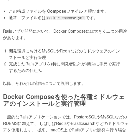
この構成ファイルを
Composeファイル
と呼びます。
通常、ファイル名は
です。
docker-compose.yml
Railsアプリ開発において、Docker Composeには大きく二つの用途
があります。
開発環境におけるMySQLやRedisなどのミドルウェアのイン
ストールと実行管理
完成したRailsアプリを(特に開発者以外が)簡単に手元で実行
するための仕組み
以降、それぞれの詳細について説明します。
Docker Composeを使った各種ミドルウェ
アのインストールと実行管理
一般的なRailsアプリケーションでは、PostgreSQLやMySQLなどの
RDBMSに加えて、 しばしばRedisやElasticsearchなどのミドルウェ
アを使用します。 従来、macOS上でRailsアプリの開発を行う場合