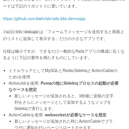
ードは下記のリポジトリに置いています。
https://github.com/kwhrtsk/rails-k8s-demoapp
は「フォームでメッセージを送信すると画面上
rails-k8s-demoapp
のリストに追加して表示する」だけの小さなアプリです。
仕様は極小ですが、できるだけ一般的なRailsアプリの構成に近くな
るように下記の要件を満たすものにしています。
ミドルウェアとしてMySQLとRedis(SidekiqとActionCableの
ため)を使用
ActiveJobを使用:
Pumaの他にSidekiqプロセスの起動が必要
なケースを想定
新しいメッセージが追加されると、3秒後に逆順の文字
列をさらにメッセージとして追加するようなジョブを
Sidekiqで実行します。
ActionCableを使用:
websocketが必要なケースを想定
新しいメッセージが追加された時にActionCableでブラ
ウザに通知を行いページリロードさせます。