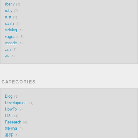
rbenv
1
ruby
7
rust
1
scala
1
sidekiq
1
vagrant
3
vscode
1
zsh
1
本
1
CATEGORIES
Blog
3
Development
1
HowTo
7
I18n
1
Research
4
制作物
2
書評
1