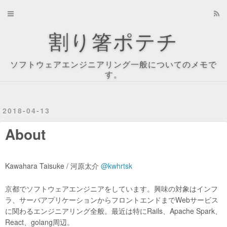
Home
割り箸ポテチ
Archives
ソフトウェアエンジニアリング一般についてのメモで
About
す。
Recents
2018-04-13
Tag Cloud
About
Tags
Categories
Kawahara Taisuke / 河原太介
@kwhrtsk
京都でソフトウェアエンジニアをしています。興味の対象はインフ
ラ、サーバアプリケーションからフロントエンドまでWebサービス
に関わるエンジニアリング全般。最近は特にRails、Apache Spark、
React、golang周辺。