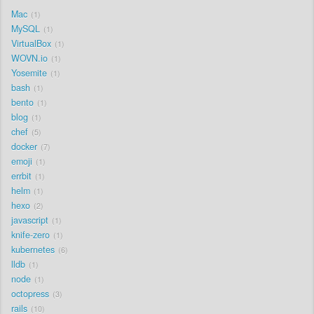
Mac
1
MySQL
1
VirtualBox
1
WOVN.io
1
Yosemite
1
bash
1
bento
1
blog
1
chef
5
docker
7
emoji
1
errbit
1
helm
1
hexo
2
javascript
1
knife-zero
1
kubernetes
6
lldb
1
node
1
octopress
3
rails
10