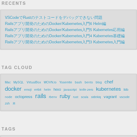
RECENTS
VSCodeでRustのテストコードをデバッグできない問題
Railsアプリ開発のためのDocker/Kubernetes入門6 Helm編
Railsアプリ開発のためのDocker/Kubernetes入門5 Kubernetes応用編
Railsアプリ開発のためのDocker/Kubernetes入門4 Kubernetes基礎編
Railsアプリ開発のためのDocker/Kubernetes入門3 Kubernetes入門編
TAG CLOUD
chef
Mac
MySQL
VirtualBox
WOVN.io
Yosemite
bash
bento
blog
docker
kubernetes
hexo
emoji
errbit
helm
javascript
knife-zero
lldb
rails
ruby
octopress
vagrant
node
rbenv
rust
scala
sidekiq
vscode
zsh
本
TAGS