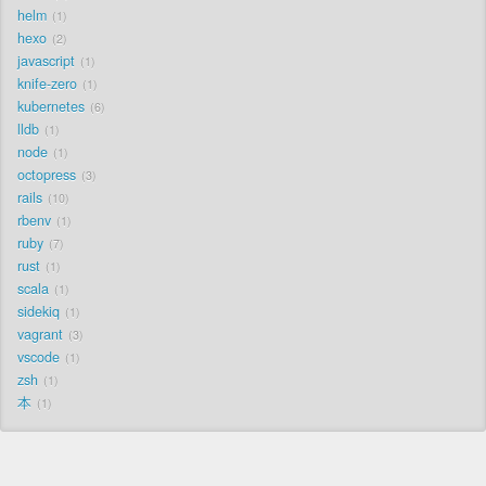
helm
1
hexo
2
javascript
1
knife-zero
1
kubernetes
6
lldb
1
node
1
octopress
3
rails
10
rbenv
1
ruby
7
rust
1
scala
1
sidekiq
1
vagrant
3
vscode
1
zsh
1
本
1