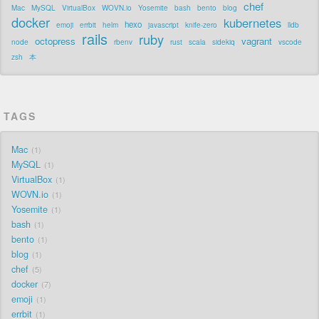
chef
Mac
MySQL
VirtualBox
WOVN.io
Yosemite
bash
bento
blog
docker
kubernetes
hexo
emoji
errbit
helm
javascript
knife-zero
lldb
rails
ruby
octopress
vagrant
node
rbenv
rust
scala
sidekiq
vscode
zsh
本
TAGS
Mac
1
MySQL
1
VirtualBox
1
WOVN.io
1
Yosemite
1
bash
1
bento
1
blog
1
chef
5
docker
7
emoji
1
errbit
1