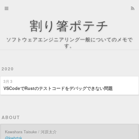
Home
割り箸ポテチ
Archives
ソフトウェアエンジニアリング一般についてのメモで
About
す。
Recents
2020
Tag Cloud
3月 3
Tags
VSCodeでRustのテストコードをデバッグできない問題
Categories
ABOUT
Kawahara Taisuke / 河原太介
@kwhrtsk