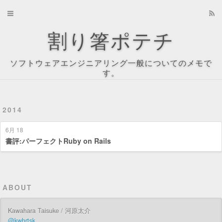
Home
割り箸ポテチ
Archives
ソフトウェアエンジニアリング一般についてのメモで
About
す。
Recents
2014
Tag Cloud
6月 18
Tags
書評:パーフェクトRuby on Rails
Categories
ABOUT
Kawahara Taisuke / 河原太介
@kwhrtsk