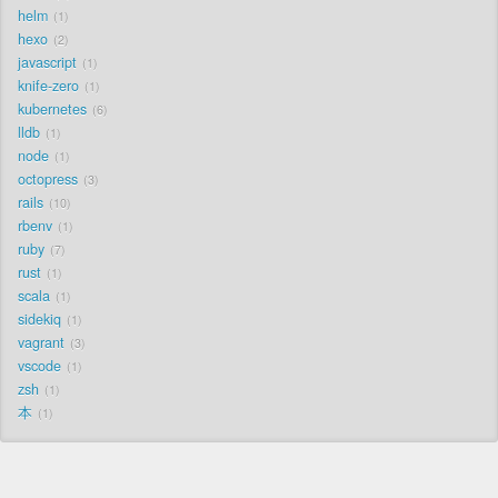
helm
1
hexo
2
javascript
1
knife-zero
1
kubernetes
6
lldb
1
node
1
octopress
3
rails
10
rbenv
1
ruby
7
rust
1
scala
1
sidekiq
1
vagrant
3
vscode
1
zsh
1
本
1