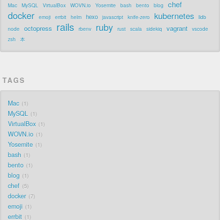
chef
Mac
MySQL
VirtualBox
WOVN.io
Yosemite
bash
bento
blog
docker
kubernetes
hexo
emoji
errbit
helm
javascript
knife-zero
lldb
rails
ruby
octopress
vagrant
node
rbenv
rust
scala
sidekiq
vscode
zsh
本
TAGS
Mac
1
MySQL
1
VirtualBox
1
WOVN.io
1
Yosemite
1
bash
1
bento
1
blog
1
chef
5
docker
7
emoji
1
errbit
1