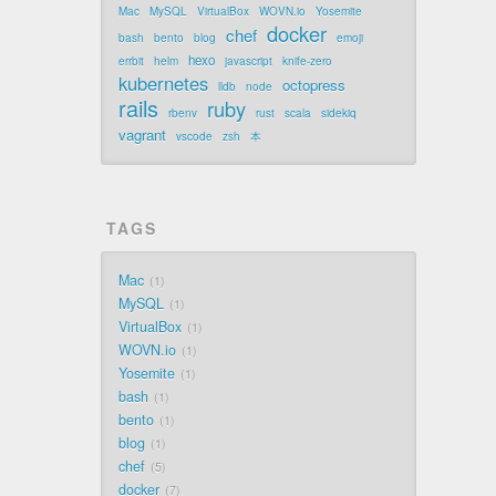
Mac
MySQL
VirtualBox
WOVN.io
Yosemite
docker
chef
bash
bento
blog
emoji
hexo
errbit
helm
javascript
knife-zero
kubernetes
octopress
lldb
node
rails
ruby
rbenv
rust
scala
sidekiq
vagrant
vscode
zsh
本
TAGS
Mac
1
MySQL
1
VirtualBox
1
WOVN.io
1
Yosemite
1
bash
1
bento
1
blog
1
chef
5
docker
7