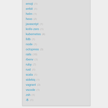
emoji
1
errbit
1
helm
1
hexo
2
javascript
1
knife-zero
1
kubernetes
6
lldb
1
node
1
octopress
3
rails
10
rbenv
1
ruby
7
rust
1
scala
1
sidekiq
1
vagrant
3
vscode
1
zsh
1
本
1