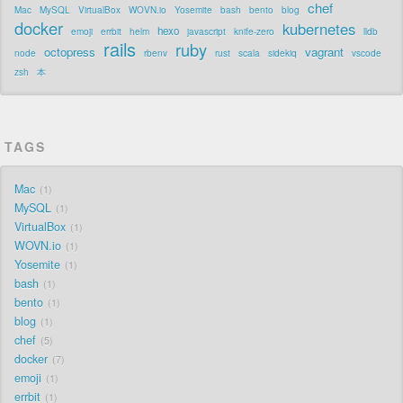
chef
Mac
MySQL
VirtualBox
WOVN.io
Yosemite
bash
bento
blog
docker
kubernetes
hexo
emoji
errbit
helm
javascript
knife-zero
lldb
rails
ruby
octopress
vagrant
node
rbenv
rust
scala
sidekiq
vscode
zsh
本
TAGS
Mac
1
MySQL
1
VirtualBox
1
WOVN.io
1
Yosemite
1
bash
1
bento
1
blog
1
chef
5
docker
7
emoji
1
errbit
1