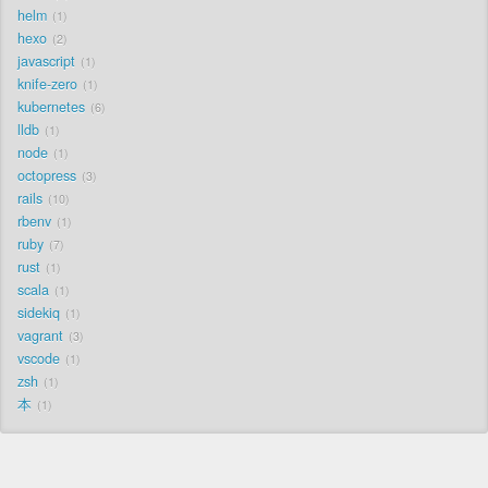
helm
1
hexo
2
javascript
1
knife-zero
1
kubernetes
6
lldb
1
node
1
octopress
3
rails
10
rbenv
1
ruby
7
rust
1
scala
1
sidekiq
1
vagrant
3
vscode
1
zsh
1
本
1