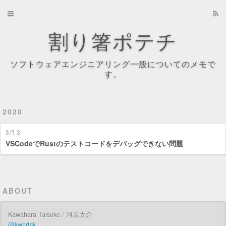
Home
割り箸ポテチ
Archives
ソフトウェアエンジニアリング一般についてのメモで
About
す。
Recents
2020
Tag Cloud
3月 3
Tags
VSCodeでRustのテストコードをデバッグできない問題
Categories
ABOUT
Kawahara Taisuke / 河原太介
@kwhrtsk