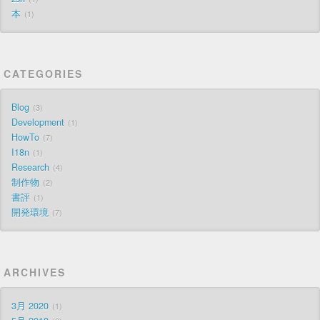
本
1
CATEGORIES
Blog
3
Development
1
HowTo
7
I18n
1
Research
4
制作物
2
書評
1
開発環境
7
ARCHIVES
3月 2020
1