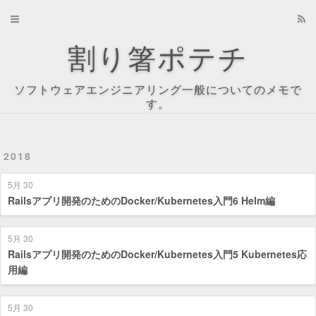
Home
割り箸ポテチ
Archives
ソフトウェアエンジニアリング一般についてのメモで
About
す。
Recents
2018
Tag Cloud
5月 30
Tags
Railsアプリ開発のためのDocker/Kubernetes入門6 Helm編
Categories
5月 30
Railsアプリ開発のためのDocker/Kubernetes入門5 Kubernetes応
用編
5月 30