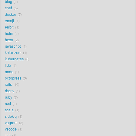
blog
1
chef
5
docker
7
emoji
1
errbit
1
helm
1
hexo
2
javascript
1
knife-zero
1
kubernetes
6
lldb
1
node
1
octopress
3
rails
10
rbenv
1
ruby
7
rust
1
scala
1
sidekiq
1
vagrant
3
vscode
1
zsh
1