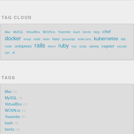
TAG CLOUD
chef
Mac
MySQL
VirtualBox
WOVN.io
Yosemite
bash
bento
blog
docker
kubernetes
hexo
emoji
errbit
helm
javascript
knife-zero
lldb
rails
ruby
octopress
vagrant
node
rbenv
rust
scala
sidekiq
vscode
zsh
本
TAGS
Mac
1
MySQL
1
VirtualBox
1
WOVN.io
1
Yosemite
1
bash
1
bento
1